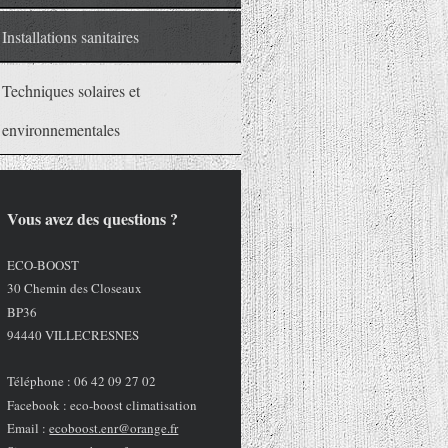
Installations sanitaires
Techniques solaires et
environnementales
Vous avez des questions ?
ECO-BOOST
30 Chemin des Closeaux
BP36
94440 VILLECRESNES
Téléphone : 06 42 09 27 02
Facebook : eco-boost climatisation
Email :
ecoboost.enr@orange.fr