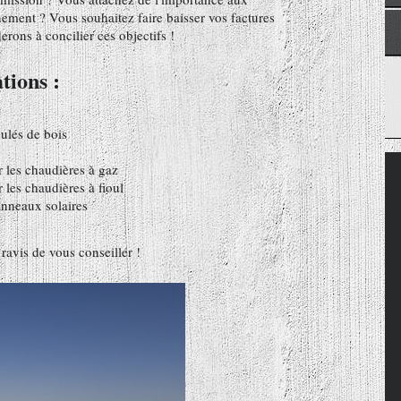
ement ? Vous souhaitez faire baisser vos factures
rons à concilier ces objectifs !
tions :
nulés de bois
 les chaudières à gaz
les chaudières à fioul
panneaux solaires
ravis de vous conseiller !